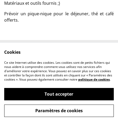
Matériaux et outils fournis ;)
Prévoir un pique-nique pour le déjeuner, thé et café
offerts.
Cookies
Contact
Conditions
Politique de
Politique de cookies
Ce site Internet utilise des cookies. Les cookies sont de petits fichiers qui
confidentialité
nous aident à comprendre comment vous utilisez nos services afin
d'améliorer votre expérience. Vous pouvez en savoir plus sur ces cookies
et contrôler la façon dont ils sont utilisés en cliquant sur « Paramètres des
cookies ». Vous pouvez également consulter notre
politique de cookies
.
Tout accepter
©
2026
Atelier LaLuciole
Paramètres de cookies
powered by